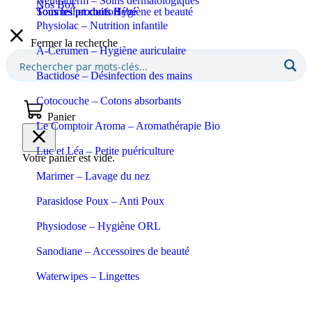
Neutraderm – Soins dermatologiques
Nos Box
Sommeil et confort
Tous les produits Bébé
Tous les produits Hygiène et beauté
Physiolac – Nutrition infantile
Fermer la recherche
A-Cerumen – Hygiène auriculaire
Bactidose – Désinfection des mains
Cotocouche – Cotons absorbants
Panier
Le Comptoir Aroma – Aromathérapie Bio
Luc et Léa – Petite puériculture
Votre panier est vide.
Marimer – Lavage du nez
Parasidose Poux – Anti Poux
Physiodose – Hygiène ORL
Sanodiane – Accessoires de beauté
Waterwipes – Lingettes