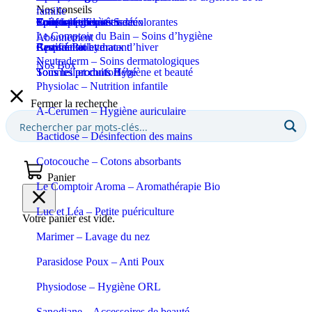
Nos conseils
famille
Coupe-ongles et ciseaux
Puériculture
Confort et bien-être
Tous les produits Santé
Epilation et crèmes décolorantes
Soins spécifiques
Soins solaires
Le Comptoir du Bain – Soins d’hygiène
Abonnement
Apaisant et hydratant
Certifié Bio
Respiration et maux d’hiver
Eaux de toilette
Neutraderm – Soins dermatologiques
Nos Box
Sommeil et confort
Tous les produits Bébé
Tous les produits Hygiène et beauté
Physiolac – Nutrition infantile
Fermer la recherche
A-Cerumen – Hygiène auriculaire
Bactidose – Désinfection des mains
Cotocouche – Cotons absorbants
Panier
Le Comptoir Aroma – Aromathérapie Bio
Luc et Léa – Petite puériculture
Votre panier est vide.
Marimer – Lavage du nez
Parasidose Poux – Anti Poux
Physiodose – Hygiène ORL
Sanodiane – Accessoires de beauté