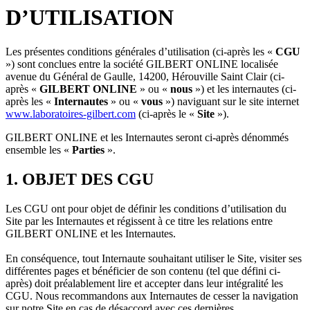
D’UTILISATION
Les présentes conditions générales d’utilisation (ci-après les «
CGU
») sont conclues entre la société GILBERT ONLINE localisée
avenue du Général de Gaulle, 14200, Hérouville Saint Clair (ci-
après «
GILBERT ONLINE
» ou «
nous
») et les internautes (ci-
après les «
Internautes
» ou «
vous
») naviguant sur le site internet
www.laboratoires-gilbert.com
(ci-après le «
Site
»).
GILBERT ONLINE et les Internautes seront ci-après dénommés
ensemble les «
Parties
».
1. OBJET DES CGU
Les CGU ont pour objet de définir les conditions d’utilisation du
Site par les Internautes et régissent à ce titre les relations entre
GILBERT ONLINE et les Internautes.
En conséquence, tout Internaute souhaitant utiliser le Site, visiter ses
différentes pages et bénéficier de son contenu (tel que défini ci-
après) doit préalablement lire et accepter dans leur intégralité les
CGU. Nous recommandons aux Internautes de cesser la navigation
sur notre Site en cas de désaccord avec ces dernières.