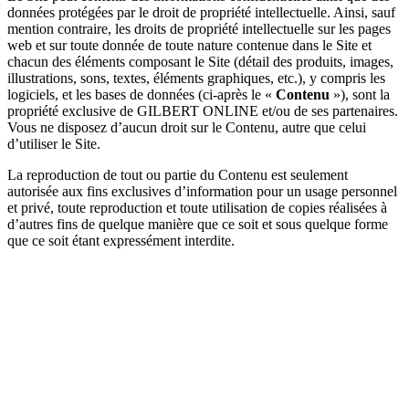
données protégées par le droit de propriété intellectuelle. Ainsi, sauf
mention contraire, les droits de propriété intellectuelle sur les pages
web et sur toute donnée de toute nature contenue dans le Site et
chacun des éléments composant le Site (détail des produits, images,
illustrations, sons, textes, éléments graphiques, etc.), y compris les
logiciels, et les bases de données (ci-après le «
Contenu
»), sont la
propriété exclusive de GILBERT ONLINE et/ou de ses partenaires.
Vous ne disposez d’aucun droit sur le Contenu, autre que celui
d’utiliser le Site.
La reproduction de tout ou partie du Contenu est seulement
autorisée aux fins exclusives d’information pour un usage personnel
et privé, toute reproduction et toute utilisation de copies réalisées à
d’autres fins de quelque manière que ce soit et sous quelque forme
que ce soit étant expressément interdite.
Il est également interdit de copier, modifier, créer une œuvre dérivée,
assembler, décompiler (à l’exception des cas prévus par la loi),
vendre, attribuer, sous-licencier ou transférer de quelque manière
que ce soit tout droit afférant au Contenu. Il est également interdit de
modifier tout ou partie du Contenu en vue notamment d’accéder au
Site par un autre moyen que l’interface qui est fournie aux
Internautes à cet effet.
L’utilisation de tout ou partie du Contenu sans autorisation écrite de