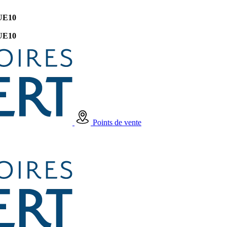
UE10
UE10
Points de vente