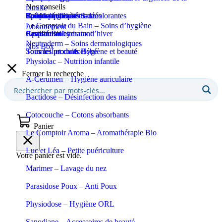
Nos conseils
famille
Coupe-ongles et ciseaux
Puériculture
Confort et bien-être
Tous les produits Santé
Epilation et crèmes décolorantes
Soins spécifiques
Soins solaires
Le Comptoir du Bain – Soins d’hygiène
Abonnement
Apaisant et hydratant
Certifié Bio
Respiration et maux d’hiver
Eaux de toilette
Neutraderm – Soins dermatologiques
Nos Box
Sommeil et confort
Tous les produits Bébé
Tous les produits Hygiène et beauté
Physiolac – Nutrition infantile
Fermer la recherche
A-Cerumen – Hygiène auriculaire
Bactidose – Désinfection des mains
Cotocouche – Cotons absorbants
Panier
Le Comptoir Aroma – Aromathérapie Bio
Luc et Léa – Petite puériculture
Votre panier est vide.
Marimer – Lavage du nez
Parasidose Poux – Anti Poux
Physiodose – Hygiène ORL
Sanodiane – Accessoires de beauté