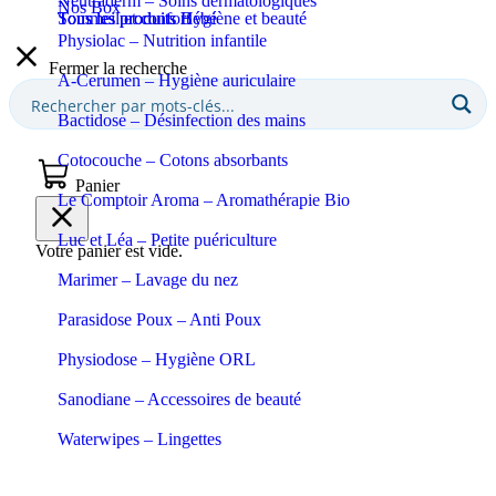
Neutraderm – Soins dermatologiques
Nos Box
Sommeil et confort
Tous les produits Bébé
Tous les produits Hygiène et beauté
Physiolac – Nutrition infantile
Fermer la recherche
A-Cerumen – Hygiène auriculaire
Bactidose – Désinfection des mains
Cotocouche – Cotons absorbants
Panier
Le Comptoir Aroma – Aromathérapie Bio
Luc et Léa – Petite puériculture
Votre panier est vide.
Marimer – Lavage du nez
Parasidose Poux – Anti Poux
Physiodose – Hygiène ORL
Sanodiane – Accessoires de beauté
Waterwipes – Lingettes