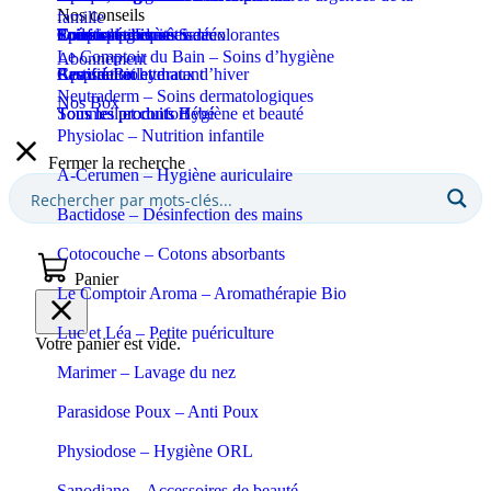
Nos conseils
famille
Coupe-ongles et ciseaux
Puériculture
Confort et bien-être
Tous les produits Santé
Epilation et crèmes décolorantes
Soins spécifiques
Soins solaires
Le Comptoir du Bain – Soins d’hygiène
Abonnement
Apaisant et hydratant
Certifié Bio
Respiration et maux d’hiver
Eaux de toilette
Neutraderm – Soins dermatologiques
Nos Box
Sommeil et confort
Tous les produits Bébé
Tous les produits Hygiène et beauté
Physiolac – Nutrition infantile
Fermer la recherche
A-Cerumen – Hygiène auriculaire
Bactidose – Désinfection des mains
Cotocouche – Cotons absorbants
Panier
Le Comptoir Aroma – Aromathérapie Bio
Luc et Léa – Petite puériculture
Votre panier est vide.
Marimer – Lavage du nez
Parasidose Poux – Anti Poux
Physiodose – Hygiène ORL
Sanodiane – Accessoires de beauté