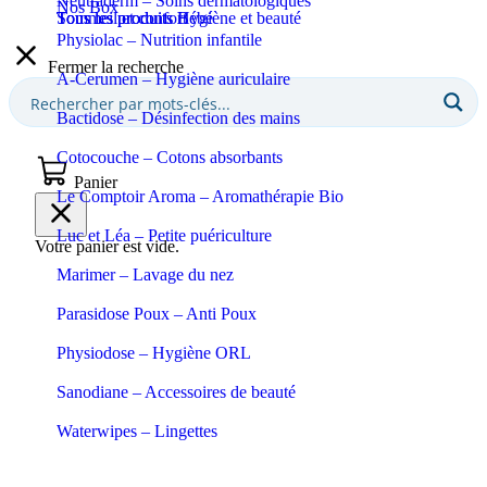
Neutraderm – Soins dermatologiques
Nos Box
Sommeil et confort
Tous les produits Bébé
Tous les produits Hygiène et beauté
Physiolac – Nutrition infantile
Fermer la recherche
A-Cerumen – Hygiène auriculaire
Bactidose – Désinfection des mains
Cotocouche – Cotons absorbants
Panier
Le Comptoir Aroma – Aromathérapie Bio
Luc et Léa – Petite puériculture
Votre panier est vide.
Marimer – Lavage du nez
Parasidose Poux – Anti Poux
Physiodose – Hygiène ORL
Sanodiane – Accessoires de beauté
Waterwipes – Lingettes