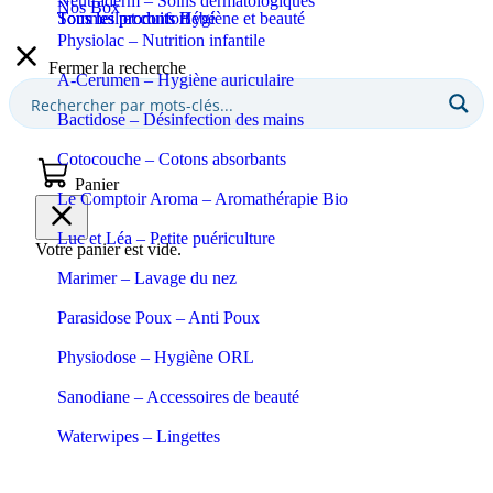
Neutraderm – Soins dermatologiques
Nos Box
Sommeil et confort
Tous les produits Bébé
Tous les produits Hygiène et beauté
Physiolac – Nutrition infantile
Fermer la recherche
A-Cerumen – Hygiène auriculaire
Bactidose – Désinfection des mains
Cotocouche – Cotons absorbants
Panier
Le Comptoir Aroma – Aromathérapie Bio
Luc et Léa – Petite puériculture
Votre panier est vide.
Marimer – Lavage du nez
Parasidose Poux – Anti Poux
Physiodose – Hygiène ORL
Sanodiane – Accessoires de beauté
Waterwipes – Lingettes