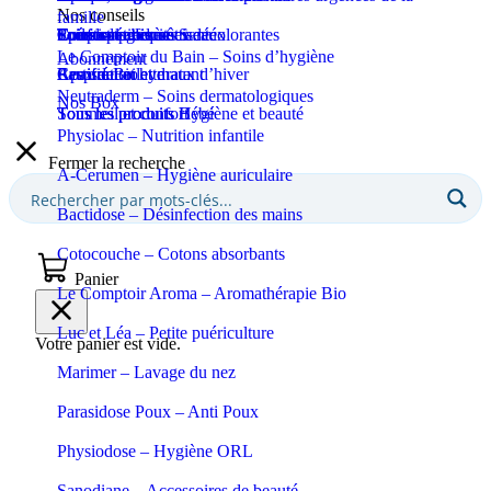
Nos conseils
famille
Coupe-ongles et ciseaux
Puériculture
Confort et bien-être
Tous les produits Santé
Epilation et crèmes décolorantes
Soins spécifiques
Soins solaires
Le Comptoir du Bain – Soins d’hygiène
Abonnement
Apaisant et hydratant
Certifié Bio
Respiration et maux d’hiver
Eaux de toilette
Neutraderm – Soins dermatologiques
Nos Box
Sommeil et confort
Tous les produits Bébé
Tous les produits Hygiène et beauté
Physiolac – Nutrition infantile
Fermer la recherche
A-Cerumen – Hygiène auriculaire
Bactidose – Désinfection des mains
Cotocouche – Cotons absorbants
Panier
Le Comptoir Aroma – Aromathérapie Bio
Luc et Léa – Petite puériculture
Votre panier est vide.
Marimer – Lavage du nez
Parasidose Poux – Anti Poux
Physiodose – Hygiène ORL
Sanodiane – Accessoires de beauté