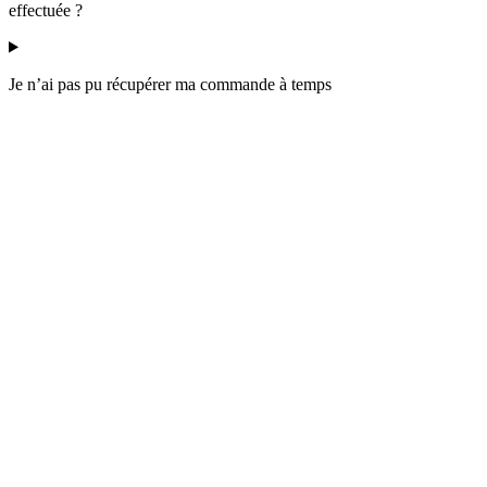
effectuée ?
Je n’ai pas pu récupérer ma commande à temps
Retours et remboursements
Les retours sont-ils gratuits ?
Puis-je retourner un produit acheté en pharmacie sur le site e-
commerce des Laboratoires Gilbert ?
Puis-je retourner un produit acheté sur la boutique en ligne des
Laboratoires Gilbert en pharmacie ?
Quels sont les délais de remboursement suite à un retour ?