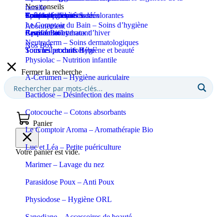
Nos conseils
famille
Coupe-ongles et ciseaux
Puériculture
Confort et bien-être
Tous les produits Santé
Epilation et crèmes décolorantes
Soins spécifiques
Soins solaires
Le Comptoir du Bain – Soins d’hygiène
Abonnement
Apaisant et hydratant
Certifié Bio
Respiration et maux d’hiver
Eaux de toilette
Neutraderm – Soins dermatologiques
Nos Box
Sommeil et confort
Tous les produits Bébé
Tous les produits Hygiène et beauté
Physiolac – Nutrition infantile
Fermer la recherche
A-Cerumen – Hygiène auriculaire
Bactidose – Désinfection des mains
Cotocouche – Cotons absorbants
Panier
Le Comptoir Aroma – Aromathérapie Bio
Luc et Léa – Petite puériculture
Votre panier est vide.
Marimer – Lavage du nez
Parasidose Poux – Anti Poux
Physiodose – Hygiène ORL
Sanodiane – Accessoires de beauté