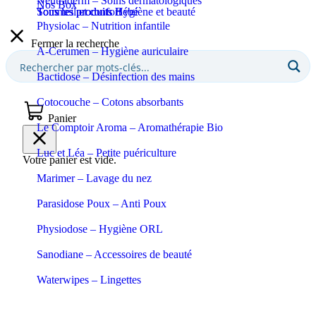
Neutraderm – Soins dermatologiques
Nos Box
Sommeil et confort
Tous les produits Bébé
Tous les produits Hygiène et beauté
Physiolac – Nutrition infantile
Fermer la recherche
A-Cerumen – Hygiène auriculaire
Bactidose – Désinfection des mains
Cotocouche – Cotons absorbants
Panier
Le Comptoir Aroma – Aromathérapie Bio
Luc et Léa – Petite puériculture
Votre panier est vide.
Marimer – Lavage du nez
Parasidose Poux – Anti Poux
Physiodose – Hygiène ORL
Sanodiane – Accessoires de beauté
Waterwipes – Lingettes