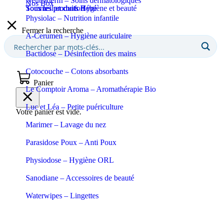
Neutraderm – Soins dermatologiques
Nos Box
Sommeil et confort
Tous les produits Bébé
Tous les produits Hygiène et beauté
Physiolac – Nutrition infantile
Fermer la recherche
A-Cerumen – Hygiène auriculaire
Bactidose – Désinfection des mains
Cotocouche – Cotons absorbants
Panier
Le Comptoir Aroma – Aromathérapie Bio
Luc et Léa – Petite puériculture
Votre panier est vide.
Marimer – Lavage du nez
Parasidose Poux – Anti Poux
Physiodose – Hygiène ORL
Sanodiane – Accessoires de beauté
Waterwipes – Lingettes