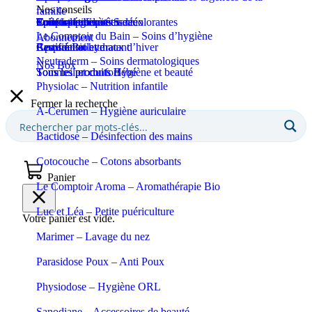
Nos conseils
famille
Coupe-ongles et ciseaux
Puériculture
Confort et bien-être
Tous les produits Santé
Epilation et crèmes décolorantes
Soins spécifiques
Soins solaires
Le Comptoir du Bain – Soins d’hygiène
Abonnement
Apaisant et hydratant
Certifié Bio
Respiration et maux d’hiver
Eaux de toilette
Neutraderm – Soins dermatologiques
Nos Box
Sommeil et confort
Tous les produits Bébé
Tous les produits Hygiène et beauté
Physiolac – Nutrition infantile
Fermer la recherche
A-Cerumen – Hygiène auriculaire
Bactidose – Désinfection des mains
Cotocouche – Cotons absorbants
Panier
Le Comptoir Aroma – Aromathérapie Bio
Luc et Léa – Petite puériculture
Votre panier est vide.
Marimer – Lavage du nez
Parasidose Poux – Anti Poux
Physiodose – Hygiène ORL
Sanodiane – Accessoires de beauté