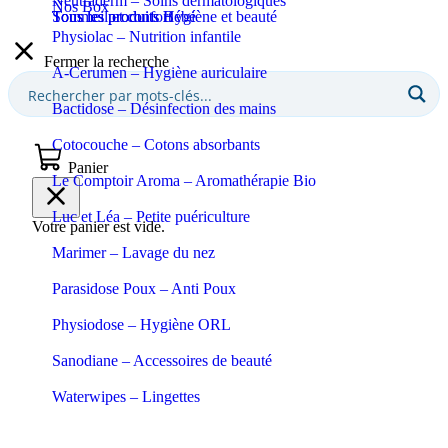
Neutraderm – Soins dermatologiques
Nos Box
Sommeil et confort
Tous les produits Bébé
Tous les produits Hygiène et beauté
Physiolac – Nutrition infantile
Fermer la recherche
A-Cerumen – Hygiène auriculaire
Bactidose – Désinfection des mains
Cotocouche – Cotons absorbants
Panier
Le Comptoir Aroma – Aromathérapie Bio
Luc et Léa – Petite puériculture
Votre panier est vide.
Marimer – Lavage du nez
Parasidose Poux – Anti Poux
Physiodose – Hygiène ORL
Sanodiane – Accessoires de beauté
Waterwipes – Lingettes