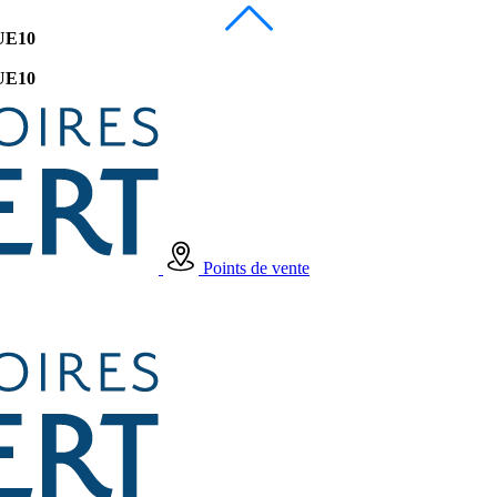
UE10
UE10
Points de vente