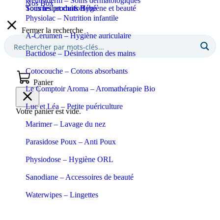
Neutraderm – Soins dermatologiques
Nos Box
Sommeil et confort
Tous les produits Bébé
Tous les produits Hygiène et beauté
Physiolac – Nutrition infantile
Fermer la recherche
A-Cerumen – Hygiène auriculaire
Bactidose – Désinfection des mains
Cotocouche – Cotons absorbants
Panier
Le Comptoir Aroma – Aromathérapie Bio
Luc et Léa – Petite puériculture
Votre panier est vide.
Marimer – Lavage du nez
Parasidose Poux – Anti Poux
Physiodose – Hygiène ORL
Sanodiane – Accessoires de beauté
Waterwipes – Lingettes