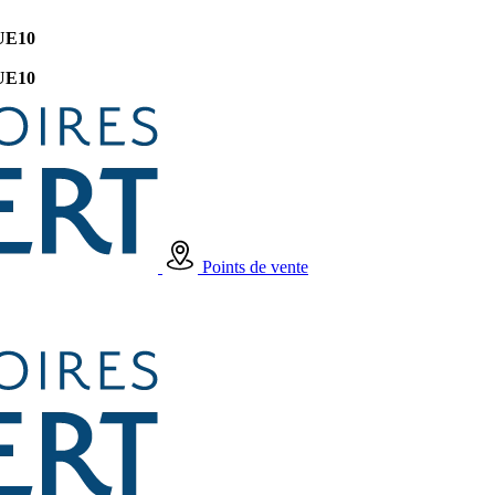
UE10
UE10
Points de vente