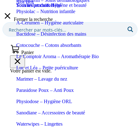
Neutraderm – Soins dermatologiques
Nos Box
Sommeil et confort
Tous les produits Bébé
Tous les produits Hygiène et beauté
Physiolac – Nutrition infantile
Fermer la recherche
A-Cerumen – Hygiène auriculaire
Bactidose – Désinfection des mains
Cotocouche – Cotons absorbants
Panier
Le Comptoir Aroma – Aromathérapie Bio
Luc et Léa – Petite puériculture
Votre panier est vide.
Marimer – Lavage du nez
Parasidose Poux – Anti Poux
Physiodose – Hygiène ORL
Sanodiane – Accessoires de beauté
Waterwipes – Lingettes