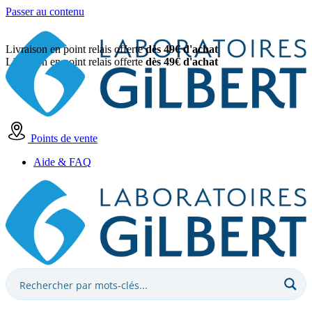
Passer au contenu
Livraison en point relais offerte
dès 49€ d'achat
Livraison en point relais offerte
dès 49€ d'achat
Points de vente
Aide & FAQ