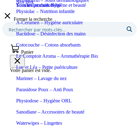
Neutraderm – Soins dermatologiques
Nos Box
Sommeil et confort
Tous les produits Bébé
Tous les produits Hygiène et beauté
Physiolac – Nutrition infantile
Fermer la recherche
A-Cerumen – Hygiène auriculaire
Bactidose – Désinfection des mains
Cotocouche – Cotons absorbants
Panier
Le Comptoir Aroma – Aromathérapie Bio
Luc et Léa – Petite puériculture
Votre panier est vide.
Marimer – Lavage du nez
Parasidose Poux – Anti Poux
Physiodose – Hygiène ORL
Sanodiane – Accessoires de beauté
Waterwipes – Lingettes