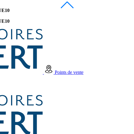
UE10
UE10
Points de vente