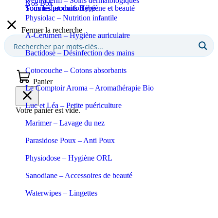
Neutraderm – Soins dermatologiques
Nos Box
Sommeil et confort
Tous les produits Bébé
Tous les produits Hygiène et beauté
Physiolac – Nutrition infantile
Fermer la recherche
A-Cerumen – Hygiène auriculaire
Bactidose – Désinfection des mains
Cotocouche – Cotons absorbants
Panier
Le Comptoir Aroma – Aromathérapie Bio
Luc et Léa – Petite puériculture
Votre panier est vide.
Marimer – Lavage du nez
Parasidose Poux – Anti Poux
Physiodose – Hygiène ORL
Sanodiane – Accessoires de beauté
Waterwipes – Lingettes