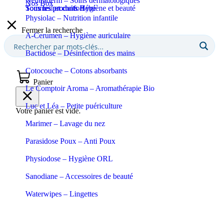
Neutraderm – Soins dermatologiques
Nos Box
Sommeil et confort
Tous les produits Bébé
Tous les produits Hygiène et beauté
Physiolac – Nutrition infantile
Fermer la recherche
A-Cerumen – Hygiène auriculaire
Bactidose – Désinfection des mains
Cotocouche – Cotons absorbants
Panier
Le Comptoir Aroma – Aromathérapie Bio
Luc et Léa – Petite puériculture
Votre panier est vide.
Marimer – Lavage du nez
Parasidose Poux – Anti Poux
Physiodose – Hygiène ORL
Sanodiane – Accessoires de beauté
Waterwipes – Lingettes