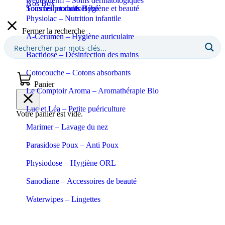
Neutraderm – Soins dermatologiques
Nos Box
Sommeil et confort
Tous les produits Bébé
Tous les produits Hygiène et beauté
Physiolac – Nutrition infantile
Fermer la recherche
A-Cerumen – Hygiène auriculaire
Bactidose – Désinfection des mains
Cotocouche – Cotons absorbants
Panier
Le Comptoir Aroma – Aromathérapie Bio
Luc et Léa – Petite puériculture
Votre panier est vide.
Marimer – Lavage du nez
Parasidose Poux – Anti Poux
Physiodose – Hygiène ORL
Sanodiane – Accessoires de beauté
Waterwipes – Lingettes