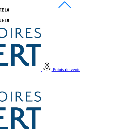
UE10
UE10
Points de vente