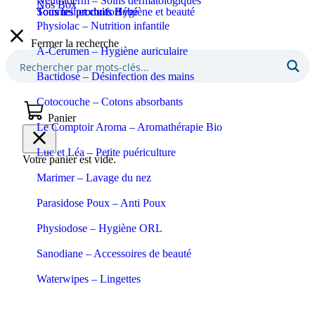
Neutraderm – Soins dermatologiques
Nos Box
Sommeil et confort
Tous les produits Bébé
Tous les produits Hygiène et beauté
Physiolac – Nutrition infantile
Fermer la recherche
A-Cerumen – Hygiène auriculaire
Bactidose – Désinfection des mains
Cotocouche – Cotons absorbants
Panier
Le Comptoir Aroma – Aromathérapie Bio
Luc et Léa – Petite puériculture
Votre panier est vide.
Marimer – Lavage du nez
Parasidose Poux – Anti Poux
Physiodose – Hygiène ORL
Sanodiane – Accessoires de beauté
Waterwipes – Lingettes