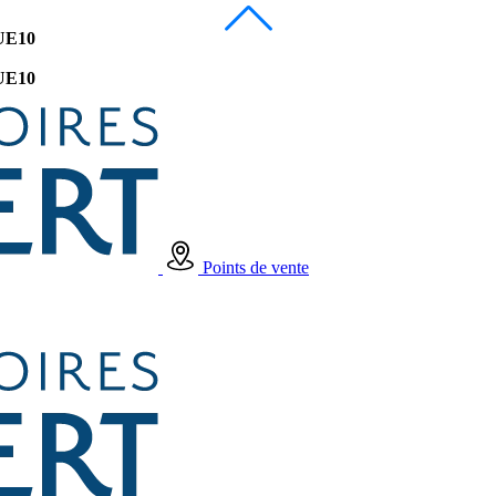
UE10
UE10
Points de vente