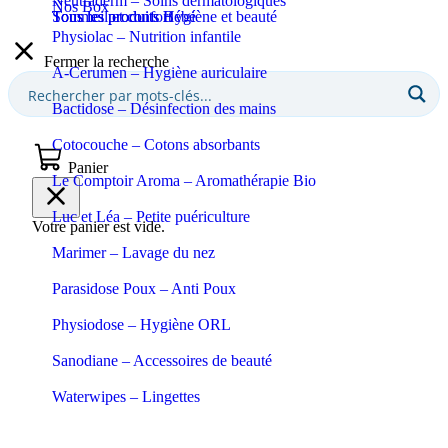
Neutraderm – Soins dermatologiques
Nos Box
Sommeil et confort
Tous les produits Bébé
Tous les produits Hygiène et beauté
Physiolac – Nutrition infantile
Fermer la recherche
A-Cerumen – Hygiène auriculaire
Bactidose – Désinfection des mains
Cotocouche – Cotons absorbants
Panier
Le Comptoir Aroma – Aromathérapie Bio
Luc et Léa – Petite puériculture
Votre panier est vide.
Marimer – Lavage du nez
Parasidose Poux – Anti Poux
Physiodose – Hygiène ORL
Sanodiane – Accessoires de beauté
Waterwipes – Lingettes