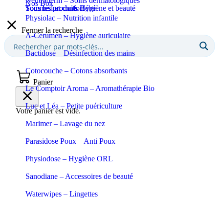
Neutraderm – Soins dermatologiques
Nos Box
Sommeil et confort
Tous les produits Bébé
Tous les produits Hygiène et beauté
Physiolac – Nutrition infantile
Fermer la recherche
A-Cerumen – Hygiène auriculaire
Bactidose – Désinfection des mains
Cotocouche – Cotons absorbants
Panier
Le Comptoir Aroma – Aromathérapie Bio
Luc et Léa – Petite puériculture
Votre panier est vide.
Marimer – Lavage du nez
Parasidose Poux – Anti Poux
Physiodose – Hygiène ORL
Sanodiane – Accessoires de beauté
Waterwipes – Lingettes