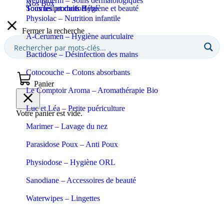
Neutraderm – Soins dermatologiques
Nos Box
Sommeil et confort
Tous les produits Bébé
Tous les produits Hygiène et beauté
Physiolac – Nutrition infantile
Fermer la recherche
A-Cerumen – Hygiène auriculaire
Bactidose – Désinfection des mains
Cotocouche – Cotons absorbants
Panier
Le Comptoir Aroma – Aromathérapie Bio
Luc et Léa – Petite puériculture
Votre panier est vide.
Marimer – Lavage du nez
Parasidose Poux – Anti Poux
Physiodose – Hygiène ORL
Sanodiane – Accessoires de beauté
Waterwipes – Lingettes