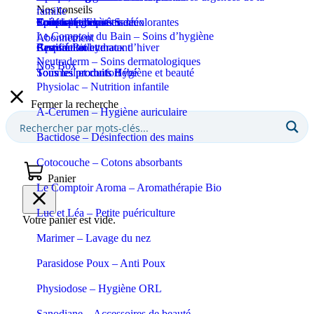
Nos conseils
famille
Coupe-ongles et ciseaux
Puériculture
Confort et bien-être
Tous les produits Santé
Epilation et crèmes décolorantes
Soins spécifiques
Soins solaires
Le Comptoir du Bain – Soins d’hygiène
Abonnement
Apaisant et hydratant
Certifié Bio
Respiration et maux d’hiver
Eaux de toilette
Neutraderm – Soins dermatologiques
Nos Box
Sommeil et confort
Tous les produits Bébé
Tous les produits Hygiène et beauté
Physiolac – Nutrition infantile
Fermer la recherche
A-Cerumen – Hygiène auriculaire
Bactidose – Désinfection des mains
Cotocouche – Cotons absorbants
Panier
Le Comptoir Aroma – Aromathérapie Bio
Luc et Léa – Petite puériculture
Votre panier est vide.
Marimer – Lavage du nez
Parasidose Poux – Anti Poux
Physiodose – Hygiène ORL
Sanodiane – Accessoires de beauté