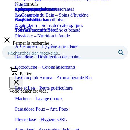
Nos conseils
famille
Coupe-ongles et ciseaux
Puériculture
Confort et bien-être
Tous les produits Santé
Epilation et crèmes décolorantes
Soins spécifiques
Soins solaires
Le Comptoir du Bain – Soins d’hygiène
Abonnement
Apaisant et hydratant
Certifié Bio
Respiration et maux d’hiver
Eaux de toilette
Neutraderm – Soins dermatologiques
Nos Box
Sommeil et confort
Tous les produits Bébé
Tous les produits Hygiène et beauté
Physiolac – Nutrition infantile
Fermer la recherche
A-Cerumen – Hygiène auriculaire
Bactidose – Désinfection des mains
Cotocouche – Cotons absorbants
Panier
Le Comptoir Aroma – Aromathérapie Bio
Luc et Léa – Petite puériculture
Votre panier est vide.
Marimer – Lavage du nez
Parasidose Poux – Anti Poux
Physiodose – Hygiène ORL
Sanodiane – Accessoires de beauté