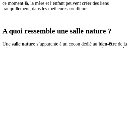
ce moment-là, la mère et l’enfant peuvent créer des liens
tranquillement, dans les meilleures conditions.
A quoi ressemble une salle nature ?
Une
salle nature
s’apparente à un cocon dédié au
bien-être
de la
mère et de son enfant. Ces
espaces de naissance
intègrent, en règle
générale :
– Un lit d’accouchement doté d’une possibilité de réglage pour
adapter la position pendant le travail et l’accouchement.
– Une baignoire ou une douche pour relaxer la patiente et favoriser
la dilatation du col.
– Un ballon de naissance pour positionner le bassin et aider à la
descente du bébé.
– Une liane en tissu, ou drapé suspendu, vouée à réaliser des
étirements, préparer les postures sur le lit, le ballon ou dans la
baignoire.
– Une table à langer et une lampe chauffante pour que la mère
puisse apporter les premiers soins à son enfant.
– Une zone médicalisée pour assurer la sécurité si besoin…