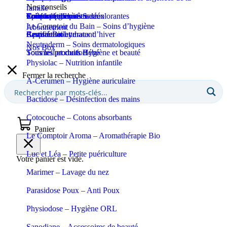
Nos conseils
famille
Coupe-ongles et ciseaux
Puériculture
Confort et bien-être
Tous les produits Santé
Epilation et crèmes décolorantes
Soins spécifiques
Soins solaires
Le Comptoir du Bain – Soins d’hygiène
Abonnement
Apaisant et hydratant
Certifié Bio
Respiration et maux d’hiver
Eaux de toilette
Neutraderm – Soins dermatologiques
Nos Box
Sommeil et confort
Tous les produits Bébé
Tous les produits Hygiène et beauté
Physiolac – Nutrition infantile
Fermer la recherche
A-Cerumen – Hygiène auriculaire
Bactidose – Désinfection des mains
Cotocouche – Cotons absorbants
Panier
Le Comptoir Aroma – Aromathérapie Bio
Luc et Léa – Petite puériculture
Votre panier est vide.
Marimer – Lavage du nez
Parasidose Poux – Anti Poux
Physiodose – Hygiène ORL
Sanodiane – Accessoires de beauté