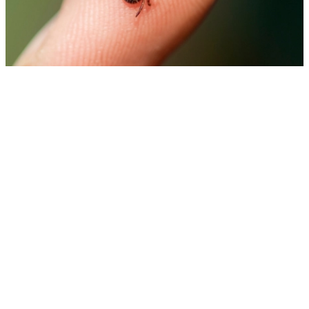
Le développement et la morsure de la tique
Une tique vit environ 2 à 3 ans et passe par 4 stades de
développement :
l’oeuf ;
la
larve
(0,5 à 1,5 mm) qui se nourrit en général
du sang de petits animaux ;
la
nymphe
(1 à 3 mm) qui se nourrit volontiers du
sang d’animaux petits ou moyens ;
l’adulte
(environ 3 mm) qui effectue son repas
plutôt sur des mammifères moyens ou grands