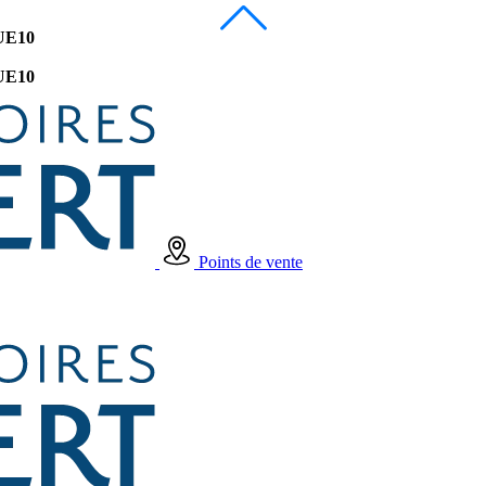
UE10
UE10
Points de vente