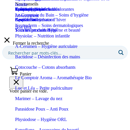
Nos conseils
famille
Coupe-ongles et ciseaux
Puériculture
Confort et bien-être
Tous les produits Santé
Epilation et crèmes décolorantes
Soins spécifiques
Soins solaires
Le Comptoir du Bain – Soins d’hygiène
Abonnement
Apaisant et hydratant
Certifié Bio
Respiration et maux d’hiver
Eaux de toilette
Neutraderm – Soins dermatologiques
Nos Box
Sommeil et confort
Tous les produits Bébé
Tous les produits Hygiène et beauté
Physiolac – Nutrition infantile
Fermer la recherche
A-Cerumen – Hygiène auriculaire
Bactidose – Désinfection des mains
Cotocouche – Cotons absorbants
Panier
Le Comptoir Aroma – Aromathérapie Bio
Luc et Léa – Petite puériculture
Votre panier est vide.
Marimer – Lavage du nez
Parasidose Poux – Anti Poux
Physiodose – Hygiène ORL
Sanodiane – Accessoires de beauté