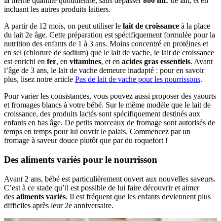
la même quantité quotidienne, sans dépasser
800 mL
de lait, et en
incluant les autres produits laitiers.
A partir de 12 mois, on peut utiliser le
lait de croissance
à la place
du lait 2e âge. Cette préparation est spécifiquement formulée pour la
nutrition des enfants de 1 à 3 ans. Moins concentré en protéines et
en sel (chlorure de sodium) que le lait de vache, le lait de croissance
est enrichi en
fer
, en
vitamines
, et en
acides gras essentiels
. Avant
l’âge de 3 ans, le lait de vache demeure inadapté : pour en savoir
plus, lisez notre article
Pas de lait de vache pour les nourrissons
.
Pour varier les consistances, vous pouvez aussi proposer des yaourts
et fromages blancs à votre bébé. Sur le même modèle que le lait de
croissance, des produits lactés sont spécifiquement destinés aux
enfants en bas âge. De petits morceaux de fromage sont autorisés de
temps en temps pour lui ouvrir le palais. Commencez par un
fromage à saveur douce plutôt que par du roquefort !
Des aliments variés pour le nourrisson
Avant 2 ans, bébé est particulièrement ouvert aux nouvelles saveurs.
C’est à ce stade qu’il est possible de lui faire découvrir et aimer
des
aliments variés
. Il est fréquent que les enfants deviennent plus
difficiles après leur 2e anniversaire.