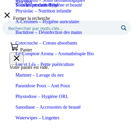
Neutraderm – Soins dermatologiques
Nos Box
Sommeil et confort
Tous les produits Bébé
Tous les produits Hygiène et beauté
Physiolac – Nutrition infantile
Fermer la recherche
A-Cerumen – Hygiène auriculaire
Bactidose – Désinfection des mains
Cotocouche – Cotons absorbants
Panier
Le Comptoir Aroma – Aromathérapie Bio
Luc et Léa – Petite puériculture
Votre panier est vide.
Marimer – Lavage du nez
Parasidose Poux – Anti Poux
Physiodose – Hygiène ORL
Sanodiane – Accessoires de beauté
Waterwipes – Lingettes