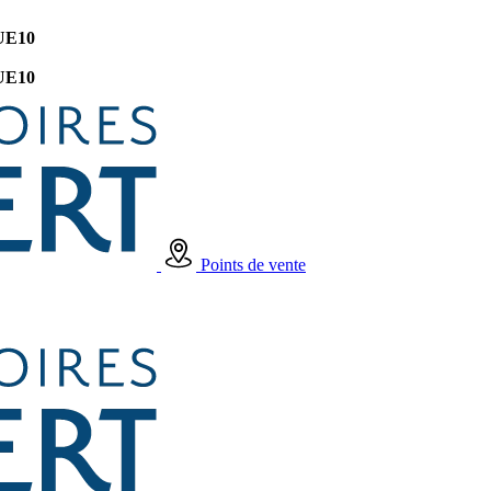
UE10
UE10
Points de vente