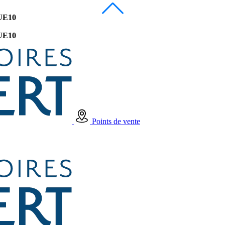
UE10
UE10
Points de vente