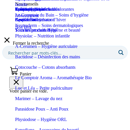
Nos conseils
famille
Coupe-ongles et ciseaux
Puériculture
Confort et bien-être
Tous les produits Santé
Epilation et crèmes décolorantes
Soins spécifiques
Soins solaires
Le Comptoir du Bain – Soins d’hygiène
Abonnement
Apaisant et hydratant
Certifié Bio
Respiration et maux d’hiver
Eaux de toilette
Neutraderm – Soins dermatologiques
Nos Box
Sommeil et confort
Tous les produits Bébé
Tous les produits Hygiène et beauté
Physiolac – Nutrition infantile
Fermer la recherche
A-Cerumen – Hygiène auriculaire
Bactidose – Désinfection des mains
Cotocouche – Cotons absorbants
Panier
Le Comptoir Aroma – Aromathérapie Bio
Luc et Léa – Petite puériculture
Votre panier est vide.
Marimer – Lavage du nez
Parasidose Poux – Anti Poux
Physiodose – Hygiène ORL
Sanodiane – Accessoires de beauté