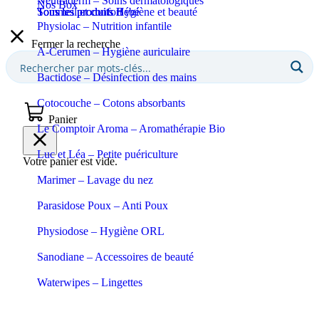
Neutraderm – Soins dermatologiques
Nos Box
Sommeil et confort
Tous les produits Bébé
Tous les produits Hygiène et beauté
Physiolac – Nutrition infantile
Fermer la recherche
A-Cerumen – Hygiène auriculaire
Bactidose – Désinfection des mains
Cotocouche – Cotons absorbants
Panier
Le Comptoir Aroma – Aromathérapie Bio
Luc et Léa – Petite puériculture
Votre panier est vide.
Marimer – Lavage du nez
Parasidose Poux – Anti Poux
Physiodose – Hygiène ORL
Sanodiane – Accessoires de beauté
Waterwipes – Lingettes