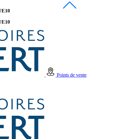
UE10
UE10
Points de vente