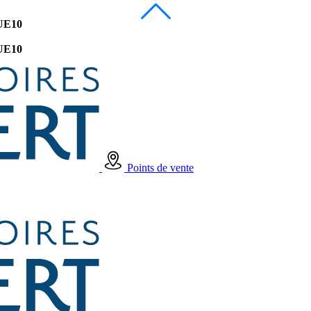
UE10
UE10
Points de vente