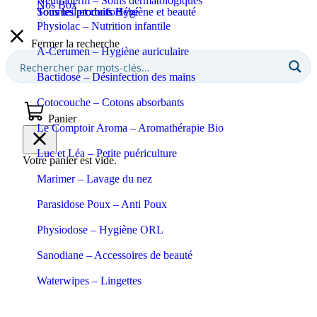
Neutraderm – Soins dermatologiques
Nos Box
Sommeil et confort
Tous les produits Bébé
Tous les produits Hygiène et beauté
Physiolac – Nutrition infantile
Fermer la recherche
A-Cerumen – Hygiène auriculaire
Bactidose – Désinfection des mains
Cotocouche – Cotons absorbants
Panier
Le Comptoir Aroma – Aromathérapie Bio
Luc et Léa – Petite puériculture
Votre panier est vide.
Marimer – Lavage du nez
Parasidose Poux – Anti Poux
Physiodose – Hygiène ORL
Sanodiane – Accessoires de beauté
Waterwipes – Lingettes