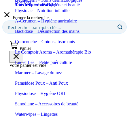
Neutraderm – Soins dermatologiques
Nos Box
Sommeil et confort
Tous les produits Bébé
Tous les produits Hygiène et beauté
Physiolac – Nutrition infantile
Fermer la recherche
A-Cerumen – Hygiène auriculaire
Bactidose – Désinfection des mains
Cotocouche – Cotons absorbants
Panier
Le Comptoir Aroma – Aromathérapie Bio
Luc et Léa – Petite puériculture
Votre panier est vide.
Marimer – Lavage du nez
Parasidose Poux – Anti Poux
Physiodose – Hygiène ORL
Sanodiane – Accessoires de beauté
Waterwipes – Lingettes