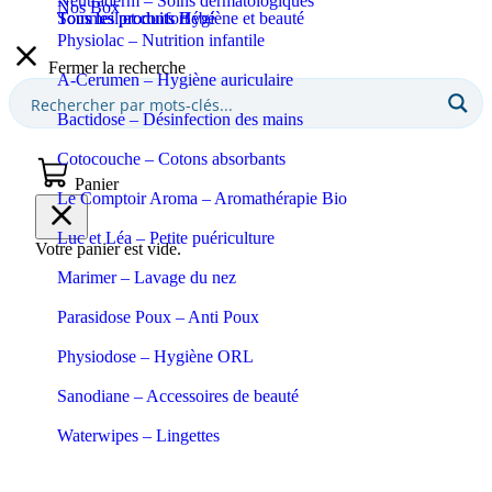
Neutraderm – Soins dermatologiques
Nos Box
Sommeil et confort
Tous les produits Bébé
Tous les produits Hygiène et beauté
Physiolac – Nutrition infantile
Fermer la recherche
A-Cerumen – Hygiène auriculaire
Bactidose – Désinfection des mains
Cotocouche – Cotons absorbants
Panier
Le Comptoir Aroma – Aromathérapie Bio
Luc et Léa – Petite puériculture
Votre panier est vide.
Marimer – Lavage du nez
Parasidose Poux – Anti Poux
Physiodose – Hygiène ORL
Sanodiane – Accessoires de beauté
Waterwipes – Lingettes