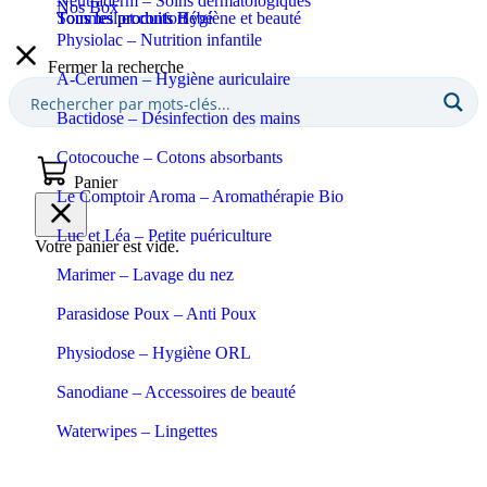
Neutraderm – Soins dermatologiques
Nos Box
Sommeil et confort
Tous les produits Bébé
Tous les produits Hygiène et beauté
Physiolac – Nutrition infantile
Fermer la recherche
A-Cerumen – Hygiène auriculaire
Bactidose – Désinfection des mains
Cotocouche – Cotons absorbants
Panier
Le Comptoir Aroma – Aromathérapie Bio
Luc et Léa – Petite puériculture
Votre panier est vide.
Marimer – Lavage du nez
Parasidose Poux – Anti Poux
Physiodose – Hygiène ORL
Sanodiane – Accessoires de beauté
Waterwipes – Lingettes