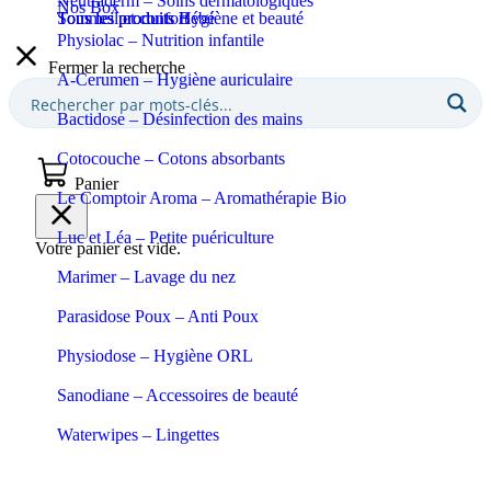
Neutraderm – Soins dermatologiques
Nos Box
Sommeil et confort
Tous les produits Bébé
Tous les produits Hygiène et beauté
Physiolac – Nutrition infantile
Fermer la recherche
A-Cerumen – Hygiène auriculaire
Bactidose – Désinfection des mains
Cotocouche – Cotons absorbants
Panier
Le Comptoir Aroma – Aromathérapie Bio
Luc et Léa – Petite puériculture
Votre panier est vide.
Marimer – Lavage du nez
Parasidose Poux – Anti Poux
Physiodose – Hygiène ORL
Sanodiane – Accessoires de beauté
Waterwipes – Lingettes