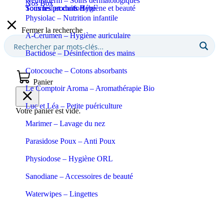
Neutraderm – Soins dermatologiques
Nos Box
Sommeil et confort
Tous les produits Bébé
Tous les produits Hygiène et beauté
Physiolac – Nutrition infantile
Fermer la recherche
A-Cerumen – Hygiène auriculaire
Bactidose – Désinfection des mains
Cotocouche – Cotons absorbants
Panier
Le Comptoir Aroma – Aromathérapie Bio
Luc et Léa – Petite puériculture
Votre panier est vide.
Marimer – Lavage du nez
Parasidose Poux – Anti Poux
Physiodose – Hygiène ORL
Sanodiane – Accessoires de beauté
Waterwipes – Lingettes