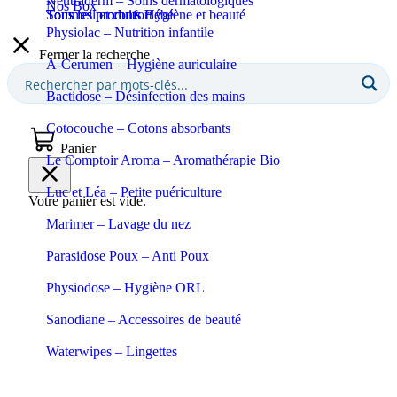
Neutraderm – Soins dermatologiques
Nos Box
Sommeil et confort
Tous les produits Bébé
Tous les produits Hygiène et beauté
Physiolac – Nutrition infantile
Fermer la recherche
A-Cerumen – Hygiène auriculaire
Bactidose – Désinfection des mains
Cotocouche – Cotons absorbants
Panier
Le Comptoir Aroma – Aromathérapie Bio
Luc et Léa – Petite puériculture
Votre panier est vide.
Marimer – Lavage du nez
Parasidose Poux – Anti Poux
Physiodose – Hygiène ORL
Sanodiane – Accessoires de beauté
Waterwipes – Lingettes