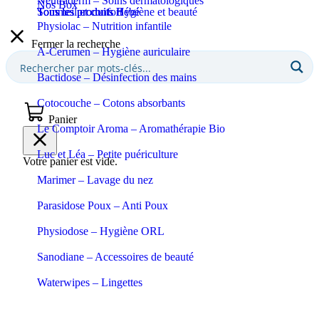
Neutraderm – Soins dermatologiques
Nos Box
Sommeil et confort
Tous les produits Bébé
Tous les produits Hygiène et beauté
Physiolac – Nutrition infantile
Fermer la recherche
A-Cerumen – Hygiène auriculaire
Bactidose – Désinfection des mains
Cotocouche – Cotons absorbants
Panier
Le Comptoir Aroma – Aromathérapie Bio
Luc et Léa – Petite puériculture
Votre panier est vide.
Marimer – Lavage du nez
Parasidose Poux – Anti Poux
Physiodose – Hygiène ORL
Sanodiane – Accessoires de beauté
Waterwipes – Lingettes